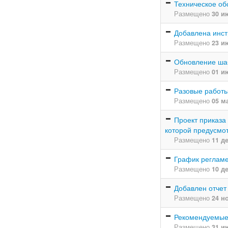
Техническое об
Размещено
30 и
Добавлена инст
Размещено
23 и
Обновление ша
Размещено
01 и
Разовые работ
Размещено
05 м
Проект приказа
которой предусмо
Размещено
11 д
График реглам
Размещено
10 д
Добавлен отчет
Размещено
24 н
Рекомендуемые
Размещено
31 и