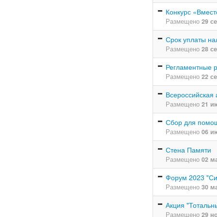
Конкурс «Вмест
Размещено
29 с
Срок уплаты на
Размещено
28 с
Регламентные 
Размещено
22 с
Всероссийская 
Размещено
21 и
Сбор для помо
Размещено
06 и
Стена Памяти
Размещено
02 м
Форум 2023 "Си
Размещено
30 м
Акция "Тотальны
Размещено
29 н