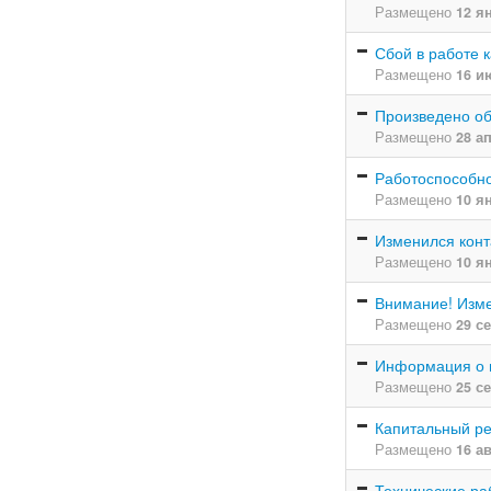
Размещено
12 я
Сбой в работе 
Размещено
16 и
Произведено о
Размещено
28 а
Работоспособно
Размещено
10 я
Изменился кон
Размещено
10 я
Внимание! Изм
Размещено
29 с
Информация о н
Размещено
25 с
Капитальный ре
Размещено
16 а
Технические ра