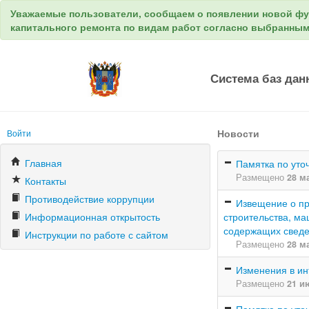
Уважаемые пользователи, сообщаем о появлении новой ф
капитального ремонта по видам работ согласно выбранны
Система баз дан
Новости
Войти
Главная
Памятка по уто
Размещено
28 м
Контакты
Противодействие коррупции
Извещение о пр
Информационная открытость
строительства, м
содержащих сведе
Инструкции по работе с сайтом
Размещено
28 м
Изменения в и
Размещено
21 и
Памятка по уто