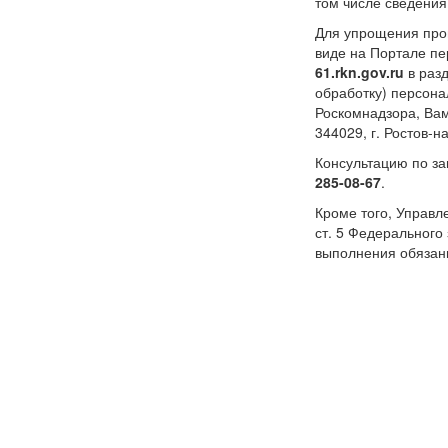
том числе сведени
Для упрощения про
виде на Портале п
61.rkn.gov.ru
в раз
обработку) персон
Роскомнадзора, Ва
344029, г. Ростов-н
Консультацию по з
285-08-67
.
Кроме того, Управл
ст. 5 Федерального
выполнения обязан